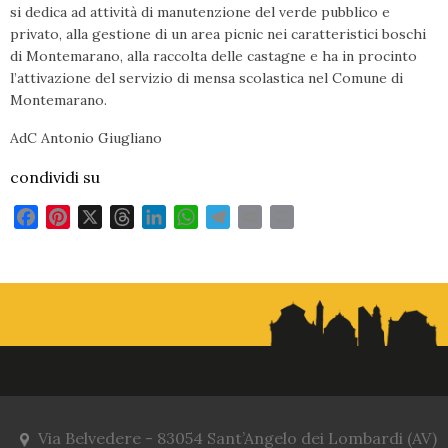
si dedica ad attività di manutenzione del verde pubblico e
privato, alla gestione di un area picnic nei caratteristici boschi
di Montemarano, alla raccolta delle castagne e ha in procinto
l’attivazione del servizio di mensa scolastica nel Comune di
Montemarano.
AdC Antonio Giugliano
condividi su
F
P
X
T
L
W
T
E
P
a
i
h
i
h
e
m
r
c
n
r
n
a
l
a
i
e
t
e
k
t
e
i
n
b
e
a
e
s
g
l
t
o
r
d
d
A
r
o
e
s
I
p
a
k
s
n
p
m
t
Via Belvedere - 83054 Sant’Angelo dei Lombardi (AV)