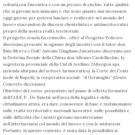
volontà,con l’inventiva e con un pizzico di rischio, tutte qualità
che ai giovani non mancano e che sono quanto mai necessarie
oggi giorno per potersi lanciare e realizzare nel mondo del
lavoro staccandosi da discorsi clientelistici e antimeritocratici
propri della nostra realtà territoriale.
Il progetto scuola ha coinvolto , oltre al Progetto Policoro
diocesano,presente in ognuno degli incontri con il tutor don
Rino Morra e l’AdC Antonio Giugliano,l’incaricato diocesano per
la Dottrina Sociale della Chiesa don Alfonso Cardellicchio, la
segreteria provinciale della Cisl di Avellino, l’Altergon spa
(azienda altirpina del settore farmaceutico), la Corte dei Conti
(sede di Napoli), la cooperativa sociale “il Germoglio” (Gesto
Concreto diocesano).
Obiettivo del corso, presentato nel piano di offerta formativa
dell’I.I.S.S. F . De Sanctis nell’area della legalità e della
cittadinanza attiva, era dare conoscenze di base e testimonianze
sulle realtà territoriali e nazionali lavorative, sulle possibilità e
sulle difficoltà che i nostri giovano incontreranno
nell’interfacciarsi col mondo del lavoro e con le istituzioni.
Pertanto, in questo contesto, è stata data la possibilità ai