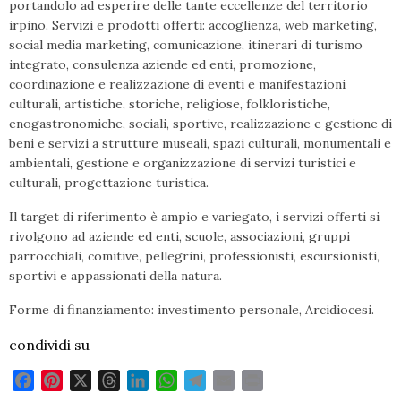
portandolo ad esperire delle tante eccellenze del territorio
irpino. Servizi e prodotti offerti: accoglienza, web marketing,
social media marketing, comunicazione, itinerari di turismo
integrato, consulenza aziende ed enti, promozione,
coordinazione e realizzazione di eventi e manifestazioni
culturali, artistiche, storiche, religiose, folkloristiche,
enogastronomiche, sociali, sportive, realizzazione e gestione di
beni e servizi a strutture museali, spazi culturali, monumentali e
ambientali, gestione e organizzazione di servizi turistici e
culturali, progettazione turistica.
Il target di riferimento è ampio e variegato, i servizi offerti si
rivolgono ad aziende ed enti, scuole, associazioni, gruppi
parrocchiali, comitive, pellegrini, professionisti, escursionisti,
sportivi e appassionati della natura.
Forme di finanziamento: investimento personale, Arcidiocesi.
condividi su
F
P
X
T
L
W
T
E
P