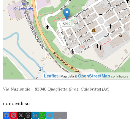
Leaflet
OpenStreetMap
| Map data ©
contributors
Via Nazionale - 83040 Quaglietta (Fraz. Calabritto) (Av)
condividi su
F
P
X
T
L
W
T
E
P
a
i
h
i
h
e
m
r
c
n
r
n
a
l
a
i